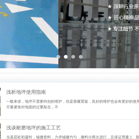
浅析地坪使用指南
一般来讲，地坪不需要特别的维护，但是毋庸置疑，良好的维护也会有更好的使
尽量避免对地面的过重敲击，不
浅谈耐磨地坪的施工工艺
当基层砼初凝时，铺撒骨料，力求铺撒均匀，撒料分两次进行，且保证用量;1、第一