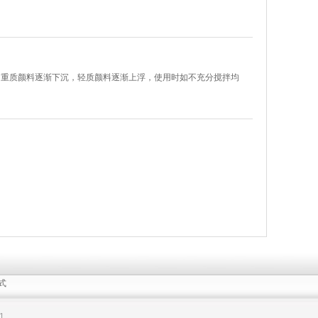
中重质颜料逐渐下沉，轻质颜料逐渐上浮，使用时如不充分搅拌均
式
1