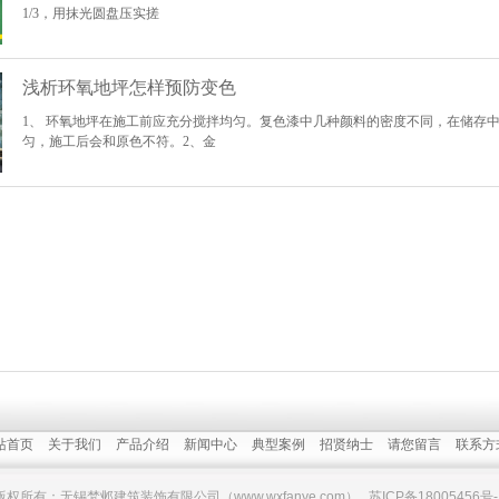
1/3，用抹光圆盘压实搓
浅析环氧地坪怎样预防变色
1、 环氧地坪在施工前应充分搅拌均匀。复色漆中几种颜料的密度不同，在储存
匀，施工后会和原色不符。2、金
站首页
关于我们
产品介绍
新闻中心
典型案例
招贤纳士
请您留言
联系方
版权所有：无锡梵邺建筑装饰有限公司（www.wxfanye.com）
苏ICP备18005456号-